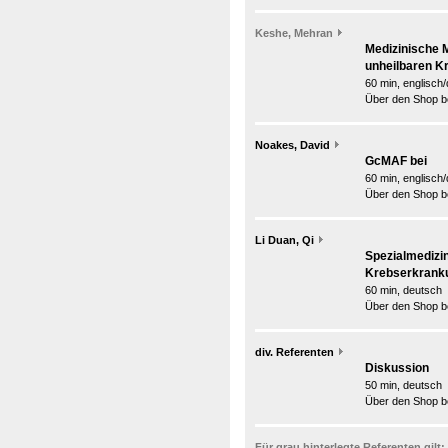
Keshe, Mehran
Medizinische 
unheilbaren K
60 min, englisch
Über den Shop be
Noakes, David
GcMAF bei
60 min, englisch
Über den Shop be
Li Duan, Qi
Spezialmedizi
Krebserkrank
60 min, deutsch
Über den Shop be
div. Referenten
Diskussion
50 min, deutsch
Über den Shop be
Für grau hinterlegte Referenten gilt: