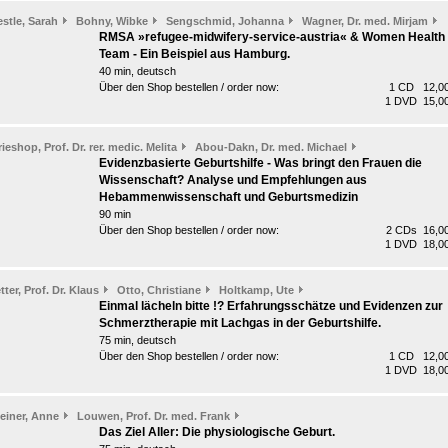
stle, Sarah
Bohny, Wibke
Sengschmid, Johanna
Wagner, Dr. med. Mirjam
RMSA »refugee-midwifery-service-austria« & Women Health
Team - Ein Beispiel aus Hamburg.
40 min, deutsch
Über den Shop bestellen / order now:
1 CD 12,00
1 DVD 15,00
ieshop, Prof. Dr. rer. medic. Melita
Abou-Dakn, Dr. med. Michael
Evidenzbasierte Geburtshilfe - Was bringt den Frauen die
Wissenschaft? Analyse und Empfehlungen aus
Hebammenwissenschaft und Geburtsmedizin
90 min
Über den Shop bestellen / order now:
2 CDs 16,00
1 DVD 18,00
tter, Prof. Dr. Klaus
Otto, Christiane
Holtkamp, Ute
Einmal lächeln bitte !? Erfahrungsschätze und Evidenzen zur
Schmerztherapie mit Lachgas in der Geburtshilfe.
75 min, deutsch
Über den Shop bestellen / order now:
1 CD 12,00
1 DVD 18,00
einer, Anne
Louwen, Prof. Dr. med. Frank
Das Ziel Aller: Die physiologische Geburt.