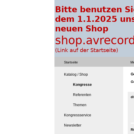
Startseite
Me
G
Katalog / Shop
Ge
Kongresse
Referenten
di
Themen
Kongressservice
Newsletter
R