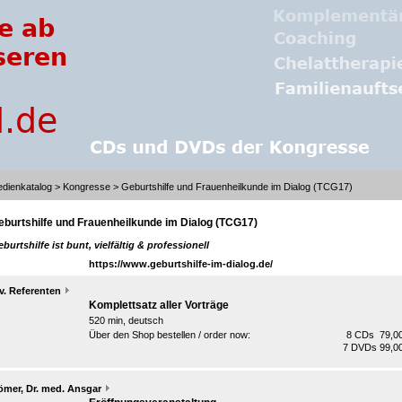
dienkatalog
>
Kongresse
> Geburtshilfe und Frauenheilkunde im Dialog (TCG17)
eburtshilfe und Frauenheilkunde im Dialog (TCG17)
burtshilfe ist bunt, vielfältig & professionell
https://www.geburtshilfe-im-dialog.de/
v. Referenten
Komplettsatz aller Vorträge
520 min, deutsch
Über den Shop bestellen / order now:
8 CDs 79,00
7 DVDs 99,00
ömer, Dr. med. Ansgar