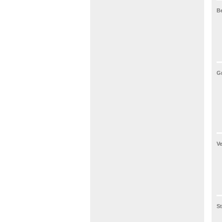
Be
Gr
Ve
St