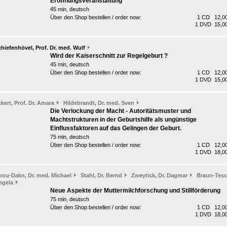
Eröffnungsveranstaltung
45 min, deutsch
Über den Shop bestellen / order now:
1 CD 12,00
1 DVD 15,00
hiefenhövel, Prof. Dr. med. Wulf
Wird der Kaiserschnitt zur Regelgeburt ?
45 min, deutsch
Über den Shop bestellen / order now:
1 CD 12,00
1 DVD 15,00
kert, Prof. Dr. Amara
Hildebrandt, Dr. med. Sven
Die Verlockung der Macht - Autoritätsmuster und
Machtstrukturen in der Geburtshilfe als ungünstige
Einflussfaktoren auf das Gelingen der Geburt.
75 min, deutsch
Über den Shop bestellen / order now:
1 CD 12,00
1 DVD 18,00
bou-Dakn, Dr. med. Michael
Stahl, Dr. Bernd
Zweytick, Dr. Dagmar
Braun-Tesc
ngela
Neue Aspekte der Muttermilchforschung und Stillförderung
75 min, deutsch
Über den Shop bestellen / order now:
1 CD 12,00
1 DVD 18,00