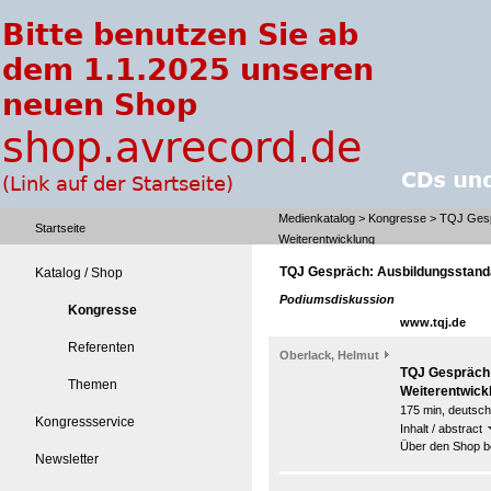
Medienkatalog
>
Kongresse
> TQJ Gespr
Startseite
Weiterentwicklung
TQJ Gespräch: Ausbildungsstanda
Katalog / Shop
Podiumsdiskussion
Kongresse
www.tqj.de
Referenten
Oberlack, Helmut
TQJ Gespräch:
Themen
Weiterentwick
175 min, deutsch
Kongressservice
Inhalt / abstract
Über den Shop be
Newsletter