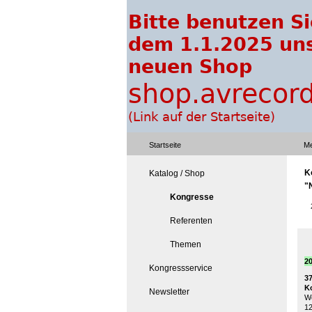
Startseite
Me
K
Katalog / Shop
"
Kongresse
Referenten
Themen
2
Kongressservice
3
K
Newsletter
We
12