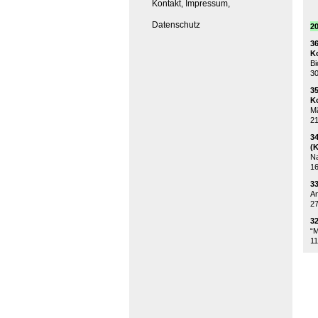
Kontakt, Impressum,
Datenschutz
20
3
K
Bi
30
3
K
Mä
21
3
(
Na
16
3
An
27
3
“M
11