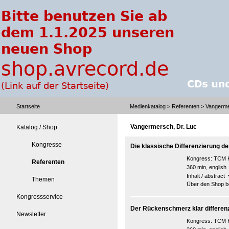
Startseite
Medienkatalog
>
Referenten
> Vangerme
Vangermersch, Dr. Luc
Katalog / Shop
Kongresse
Die klassische Differenzierung d
Kongress:
TCM K
Referenten
360 min, english
Inhalt / abstract
Themen
Über den Shop be
Kongressservice
Der Rückenschmerz klar differenz
Newsletter
Kongress:
TCM K