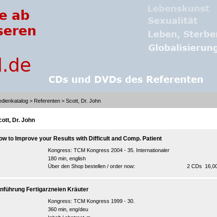
dienkatalog
>
Referenten
> Scott, Dr. John
cott, Dr. John
ow to Improve your Results with Difficult and Comp. Patient
Kongress:
TCM Kongress 2004 - 35. Internationaler
180 min, english
Über den Shop bestellen / order now:
2 CDs 16,00
inführung Fertigarzneien Kräuter
Kongress:
TCM Kongress 1999 - 30.
360 min, eng/deu