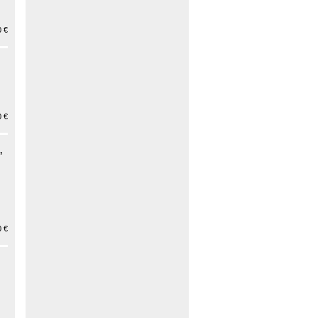
 €
 €
,
 €