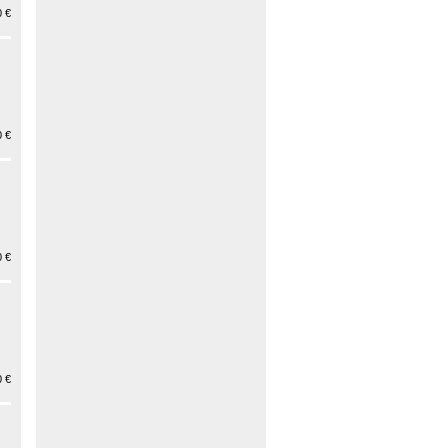
 €
 €
 €
 €