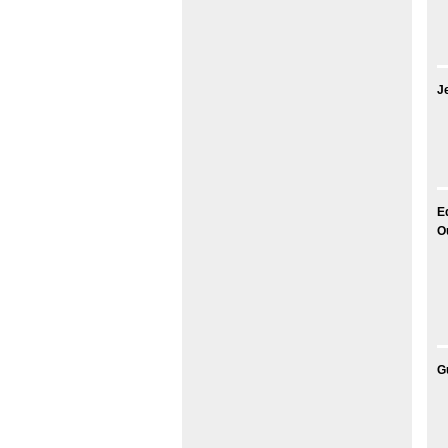
J
E
O
G