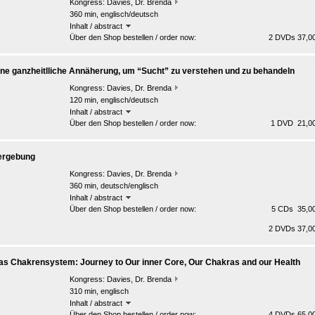
Kongress:
Davies, Dr. Brenda
360 min, englisch/deutsch
Inhalt / abstract
Über den Shop bestellen / order now:
2 DVDs 37,00
ine ganzheitlliche Annäherung, um “Sucht” zu verstehen und zu behandeln
Kongress:
Davies, Dr. Brenda
120 min, englisch/deutsch
Inhalt / abstract
Über den Shop bestellen / order now:
1 DVD 21,00
ergebung
Kongress:
Davies, Dr. Brenda
360 min, deutsch/englisch
Inhalt / abstract
Über den Shop bestellen / order now:
5 CDs 35,00
2 DVDs 37,00
as Chakrensystem: Journey to Our inner Core, Our Chakras and our Health
Kongress:
Davies, Dr. Brenda
310 min, englisch
Inhalt / abstract
Über den Shop bestellen / order now:
4 DVDs 65,00