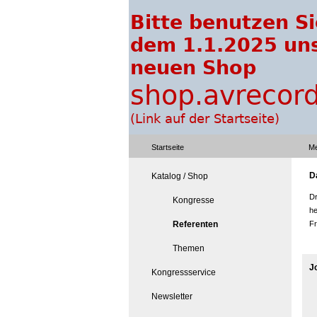
Startseite
Me
D
Katalog / Shop
Dr
Kongresse
he
Referenten
Fr
Themen
J
Kongressservice
Newsletter