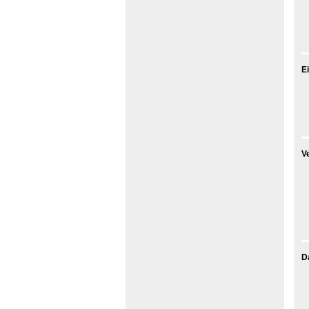
E
V
D