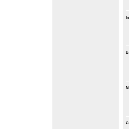
In
U
M
G