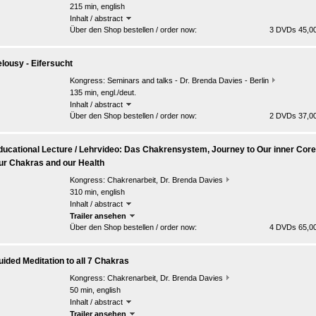
215 min, english
Inhalt / abstract
Über den Shop bestellen / order now:
3 DVDs 45,00
elousy - Eifersucht
Kongress:
Seminars and talks - Dr. Brenda Davies - Berlin
135 min, engl./deut.
Inhalt / abstract
Über den Shop bestellen / order now:
2 DVDs 37,00
ducational Lecture / Lehrvideo: Das Chakrensystem, Journey to Our inner Core
ur Chakras and our Health
Kongress:
Chakrenarbeit, Dr. Brenda Davies
310 min, english
Inhalt / abstract
Trailer ansehen
Über den Shop bestellen / order now:
4 DVDs 65,00
uided Meditation to all 7 Chakras
Kongress:
Chakrenarbeit, Dr. Brenda Davies
50 min, english
Inhalt / abstract
Trailer ansehen