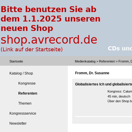
Startseite
Medienkatalog
>
Referenten
> Fromm, D
Fromm, Dr. Susanne
Katalog / Shop
Kongresse
Globalisiertes Ich und globalisiert
Kongress:
Calume
Referenten
45 min, deutsch
Über den Shop be
Themen
Kongressservice
Newsletter