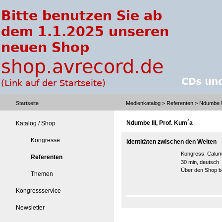
Startseite
Medienkatalog
>
Referenten
> Ndumbe II
Ndumbe III, Prof. Kum´a
Katalog / Shop
Kongresse
Identitäten zwischen den Welten
Kongress:
Calume
Referenten
30 min, deutsch
Über den Shop be
Themen
Kongressservice
Newsletter