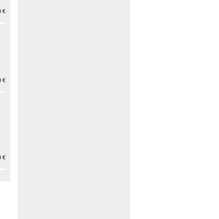
 €
 €
 €