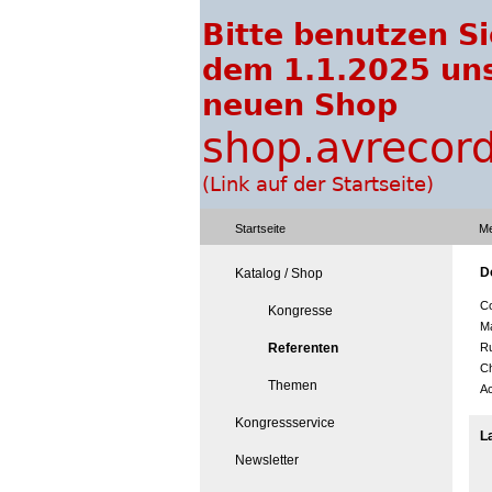
Startseite
Me
D
Katalog / Shop
Co
Kongresse
Ma
Referenten
Ru
Ch
Themen
Ac
Kongressservice
L
Newsletter