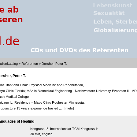
dienkatalog
>
Referenten
> Dorsher, Peter T.
orsher, Peter T.
nsultant and Chair, Physical Medicine and Rehabilitation,
yo Clinic Florida; MSc in Biomedical Engineering - Northwestern University Evanston IL; MD
sh Medical College
icago IL; Residency = Mayo Clinic Rochester Minnesota;
upuncture 13 years experience trained ...
[mehr]
anguages of Healing
Kongress:
8. Internationaler TCM Kongress
30 min, english