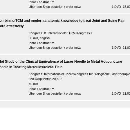
Inhalt / abstract
Über den Shop bestellen / order now:
1 DVD 15,00
ombining TCM and modern anatomic knowledge to treat Joint and Spine Pain
ore effectively
Kongress:
8. Internationaler TCM Kongress
90 min, english
Inhalt / abstract
Über den Shop bestellen / order now:
1 DVD 21,00
ilot Study of the Clinical Equivalence of Laser Needle to Metal Acupuncture
eedle in Treating Musculoskeletal Pain
Kongress:
Internationaler Jahreskongress für Biologische Lasertherapie
und Akupunktur, 2009
40 min
Inhalt / abstract
Über den Shop bestellen / order now:
1 DVD 21,00