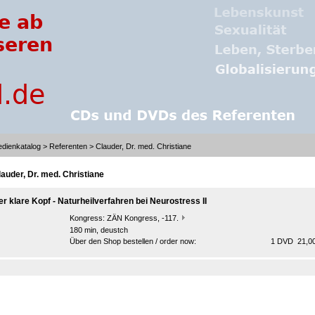
dienkatalog
>
Referenten
> Clauder, Dr. med. Christiane
lauder, Dr. med. Christiane
er klare Kopf - Naturheilverfahren bei Neurostress II
Kongress:
ZÄN Kongress, -117.
180 min, deustch
Über den Shop bestellen / order now:
1 DVD 21,00