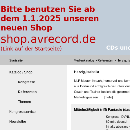
Startseite
Medienkatalog
>
Referenten
> Herzig, Is
Herzig, Isabella
Katalog / Shop
NLP Master. Kreativ, humorvoll und komp
Kongresse
aus Dortmund erfolgreich die Entwicklung
Referenten
Coach und Trainer bezieht die gelernte
Marketingwissen ...
[mehr]
Themen
Mittelmäßigkeit trifft Fantasie (da
Kongressservice
Kongress:
DVNLP
Newsletter
60 min, deutsch
Inhalt / abstract