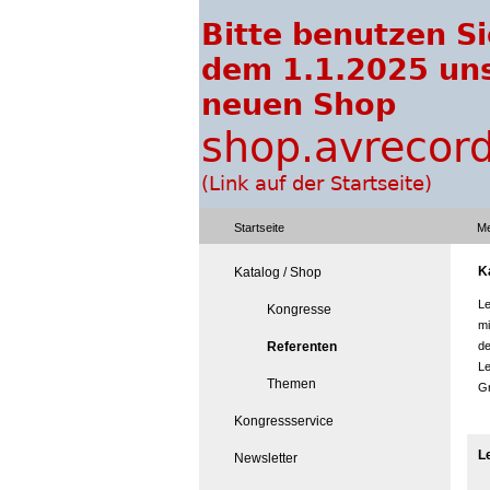
Startseite
Me
Ka
Katalog / Shop
Le
Kongresse
mi
Referenten
de
Le
Themen
Gr
Kongressservice
L
Newsletter