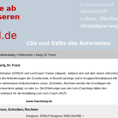
dienkatalog
>
Referenten
> Karig, Dr. Franz
rig, Dr. Franz
hrtrainer (DVNLP) und LernCoach-Trainer (nlpaed) - befasst sich seit über einem Jahrzehnt
t den Anforderungen der Grundschule, in EinzelCoachings und in Gruppen/Schulklassen.Mit
n elementaren Kulturtechniken Lesen, Schreiben, Rechnen werden die Grundlagen der
rnkarrieren gelegt, so oder so. Die Erfahrungen aus den Lern-Coachings bilden den
undstock für die Ausbildung zum Lern-Coach (NLP).
www.franzkarig.de
esen, Schreiben, Rechnen
Kongress:
DVNLP Kongress 2009 (NLP09)