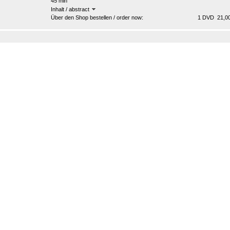
45 min
Inhalt / abstract
Über den Shop bestellen / order now:
1 DVD 21,00