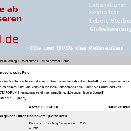
dienkatalog
>
Referenten
> Jaruschewski, Peter
aruschewski, Peter
e Großmutter sagte einmal zum großen russischen Mystiker Gurdjeff: „Tue Dinge niemals so
e es andere tun!" Das könnte auch mein Lebensmotto sein... oder wie Bernd Isert von
TAFORUM international es einmal formulierte: „Lösungen lauern überall!"
mer auf ...
[mehr]
www.mindchart.eu
Trailer ansehe
on grünen Hüten und neuem Querdenken
Kongress:
Coaching Convention III, 2010
45 min