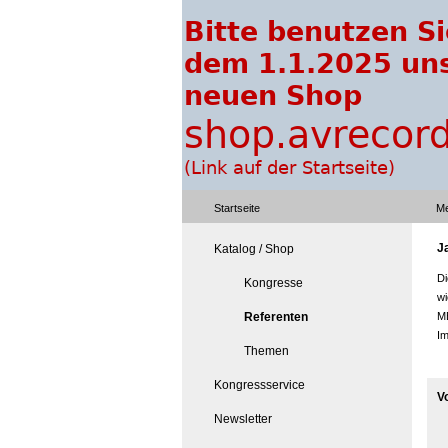
Startseite
Me
J
Katalog / Shop
Di
Kongresse
wi
Referenten
ME
Im
Themen
Kongressservice
V
Newsletter