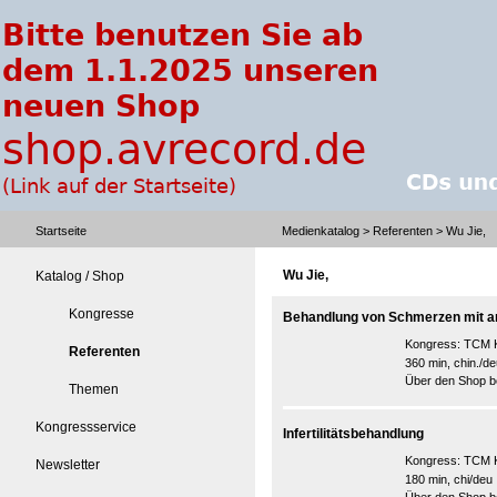
Startseite
Medienkatalog
>
Referenten
> Wu Jie,
Wu Jie,
Katalog / Shop
Kongresse
Behandlung von Schmerzen mit a
Kongress:
TCM K
Referenten
360 min, chin./de
Über den Shop be
Themen
Kongressservice
Infertilitätsbehandlung
Kongress:
TCM K
Newsletter
180 min, chi/deu