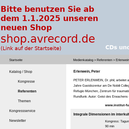
Startseite
Medienkatalog
>
Referenten
> Erlenwein
Erlenwein, Peter
Katalog / Shop
PETER ERLENWEIN, Dr. phil, arbeitet al
Kongresse
Jahre Gastdozentur am De Nobili College
Referenten
Refugio München, Zentrum für traumatisi
Rundfunk. Autor: Geist des Erwachens u
Themen
www.institut-fu
Kongressservice
Integrale Dimensionen im interkult
Newsletter
Kongress:
Tagun
90 min