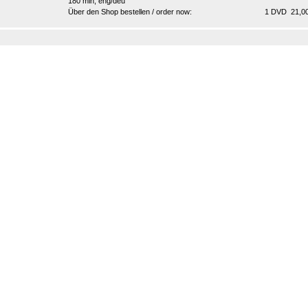
180 min, eng/deu
Über den Shop bestellen / order now:
1 DVD 21,00