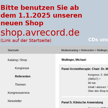
Startseite
Medienkatalog
>
Referenten
> Wullinger
Wullinger, Michael
Katalog / Shop
Kongresse
Panel Arzneitherapie: Chair: Dr. M
Kongress:
5. SMS
Referenten
(SMS17)
90 min
Themen
Inhalt / abstract
Über den Shop be
Kongressservice
Newsletter
Panel 5: Klinische Anwendung