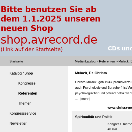
Startseite
Medienkatalog
>
Referenten
> Mulack, D
Mulack, Dr. Christa
Katalog / Shop
Christa Mulack, geb 1943, promovierte 
Kongresse
auch Psychologie und Sprachen) ist Verf
Referenten
psychologischer und patriarchatskritis
...
[mehr]
Themen
www.christa-mu
Kongressservice
Spiritualität und Politik
Newsletter
Kongress:
Inern
40 min