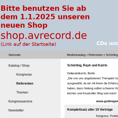
Startseite
Medienkatalog
>
Referenten
> Schörling
Schörling, Rayk und Katrin
Katalog / Shop
Heilpraktiker/in, Berlin
Kongresse
„Die von uns angebotenen Therapien h
Referenten
ausgewählt, da wir mit ihnen die Erfah
haben, dass Heilung selbst schwerer Kr
Themen
leichter und freudvoller Weg sein kann“.
Kongressservice
www.goldregen
Komplettsatz aller 10 Vorträge
Newsletter
Kongress:
PraNe