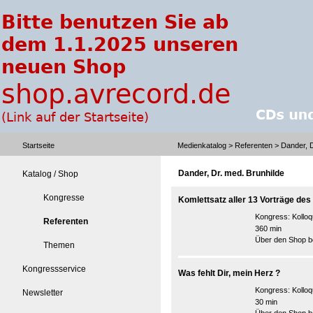
Startseite
Medienkatalog
>
Referenten
> Dander, D
Dander, Dr. med. Brunhilde
Katalog / Shop
Kongresse
Komlettsatz aller 13 Vorträge de
Kongress:
Kollo
Referenten
360 min
Über den Shop be
Themen
Kongressservice
Was fehlt Dir, mein Herz ?
Kongress:
Kollo
Newsletter
30 min