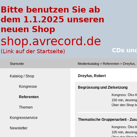
Startseite
Medienkatalog
>
Referenten
> Dreyfus,
Dreyfus, Robert
Katalog / Shop
Kongresse
Begrüssung und Zielsetzung
Kongress:
Öko K
Referenten
150 min, deu/eng
Über den Shop be
Themen
Kongressservice
Thematische Gruppenarbeit - Z
Kongress:
Öko K
Newsletter
105 min, deu/eng