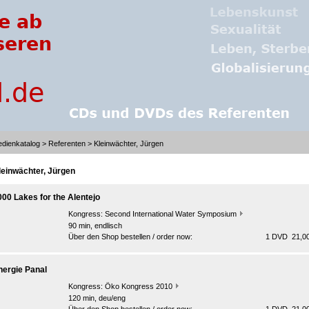
dienkatalog
>
Referenten
> Kleinwächter, Jürgen
leinwächter, Jürgen
000 Lakes for the Alentejo
Kongress:
Second International Water Symposium
90 min, endlisch
Über den Shop bestellen / order now:
1 DVD 21,00
nergie Panal
Kongress:
Öko Kongress 2010
120 min, deu/eng