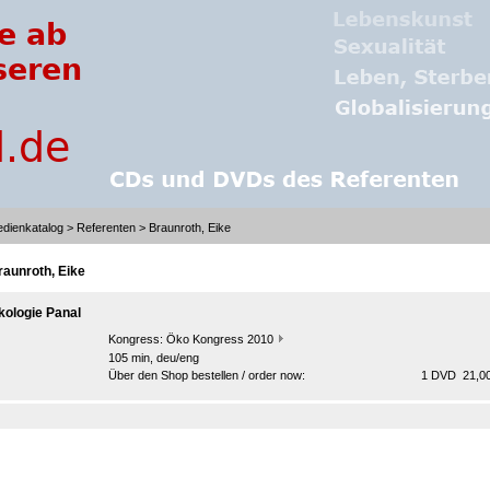
dienkatalog
>
Referenten
> Braunroth, Eike
raunroth, Eike
kologie Panal
Kongress:
Öko Kongress 2010
105 min, deu/eng
Über den Shop bestellen / order now:
1 DVD 21,00