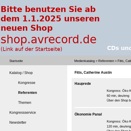
Startseite
Medienkatalog
>
Referenten
> Fitts, Cat
Fitts, Catherine Austin
Katalog / Shop
Kongresse
Hauprede
Kongress:
Öko K
Referenten
60 min, deu/eng
Über den Shop be
Themen
Kongressservice
Ökonomie Panal
Kongress:
Öko K
Newsletter
120 min, deu/eng