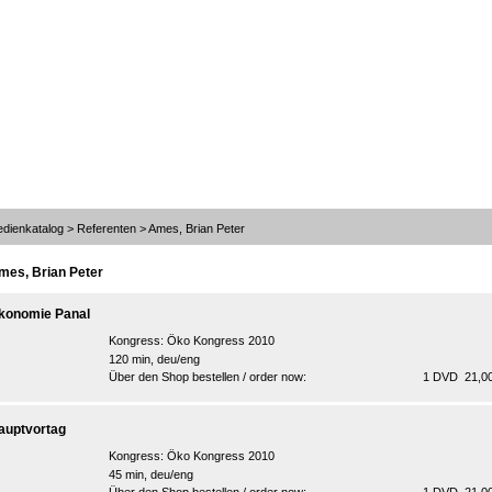
dienkatalog
>
Referenten
> Ames, Brian Peter
mes, Brian Peter
konomie Panal
Kongress:
Öko Kongress 2010
120 min, deu/eng
Über den Shop bestellen / order now:
1 DVD 21,00
auptvortag
Kongress:
Öko Kongress 2010
45 min, deu/eng