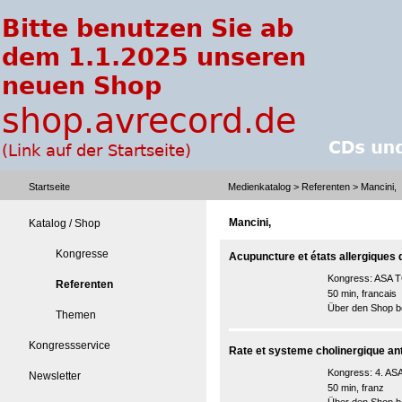
Startseite
Medienkatalog
>
Referenten
> Mancini,
Mancini,
Katalog / Shop
Kongresse
Acupuncture et états allergiques 
Kongress:
ASA T
Referenten
50 min, francais
Über den Shop be
Themen
Kongressservice
Rate et systeme cholinergique ant
Kongress:
4. AS
Newsletter
50 min, franz