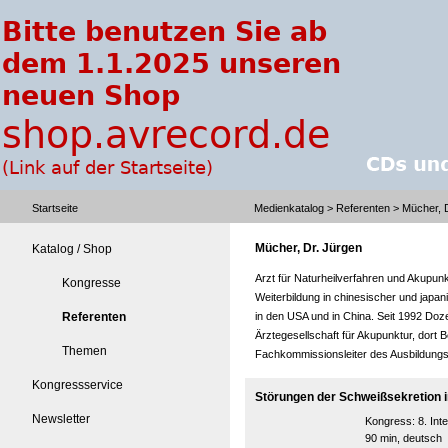
Startseite
Medienkatalog
>
Referenten
> Mücher, D
Mücher, Dr. Jürgen
Katalog / Shop
Arzt für Naturheilverfahren und Akupunk
Kongresse
Weiterbildung in chinesischer und japan
Referenten
in den USA und in China. Seit 1992 Do
Ärztegesellschaft für Akupunktur, dort 
Themen
Fachkommissionsleiter des Ausbildung
Kongressservice
Störungen der Schweißsekretion 
Newsletter
Kongress:
8. In
90 min, deutsch