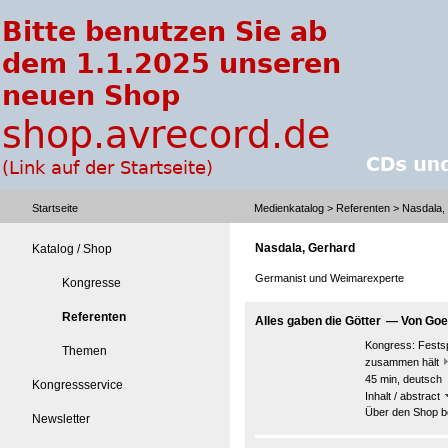
Startseite
Medienkatalog
>
Referenten
> Nasdala,
Nasdala, Gerhard
Katalog / Shop
Germanist und Weimarexperte
Kongresse
Referenten
Alles gaben die Götter — Von Go
Kongress:
Fests
Themen
zusammen hält
45 min, deutsch
Kongressservice
Inhalt / abstract
Über den Shop be
Newsletter