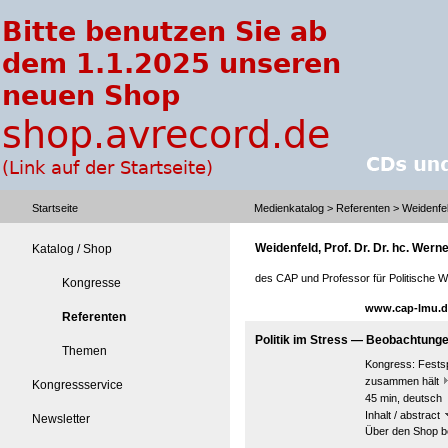
Startseite
Medienkatalog
>
Referenten
> Weidenfel
Weidenfeld, Prof. Dr. Dr. hc. Wern
Katalog / Shop
des CAP und Professor für Politische
Kongresse
www.cap-lmu.d
Referenten
Politik im Stress — Beobachtung
Themen
Kongress:
Fests
zusammen hält
Kongressservice
45 min, deutsch
Inhalt / abstract
Newsletter
Über den Shop be