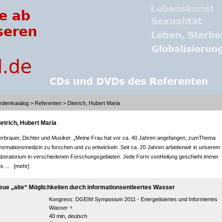
dienkatalog
>
Referenten
> Dietrich, Hubert Maria
ietrich, Hubert Maria
erbrauer, Dichter und Musiker. „Meine Frau hat vor ca. 40 Jahren angefangen, zumThema
formationsmedizin zu forschen und zu entwickeln. Seit ca. 20 Jahren arbeitenwir in unserem
boratorium in verschiedenen Forschungsgebieten. Jede Form vonHeilung geschieht immer
us ...
[mehr]
eue „alte“ Möglichkeiten durch informationsentleertes Wasser
Kongress:
DGEIM Symposium 2011 - Energetisiertes und Informiertes
Wasser
40 min, deutsch