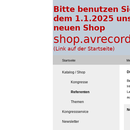
Startseite
Me
D
Katalog / Shop
Bi
Kongresse
In
Referenten
La
a
Themen
N
Kongressservice
Newsletter