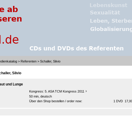
dienkatalog
>
Referenten
> Schaller, Silvio
haller, Silvio
aut und Lunge
Kongress:
5. ASA TCM Kongress 2011
50 min, deutsch
Über den Shop bestellen / order now:
1 DVD 17,00