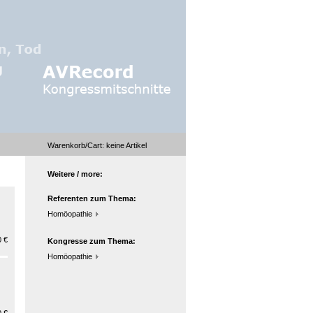
Warenkorb/Cart:
keine
Artikel
Weitere / more:
Referenten zum Thema:
Homöopathie
 €
Kongresse zum Thema:
Homöopathie