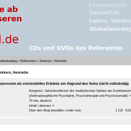
dienkatalog
>
Referenten
> Dekkers, Henriette
ekkers, Henriette
epression als existentielles Erlebnis am Abgrund des Seins (nicht vollständig)
Kongress:
Jahreskonferenz der medizinischen Sektion am Goetheanu
(Anthroposophische Psychiatrie, Psychotherapie und Psychosomatik)
70 min, deutsch
Inhalt / abstract
Über den Shop bestellen / order now:
1 CD 8,00