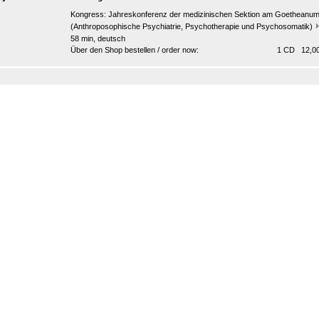
Kongress:
Jahreskonferenz der medizinischen Sektion am Goetheanu
(Anthroposophische Psychiatrie, Psychotherapie und Psychosomatik)
58 min, deutsch
Über den Shop bestellen / order now:
1 CD 12,00