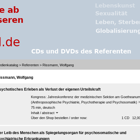
dienkatalog
>
Referenten
> Rissmann, Wolfgang
issmann, Wolfgang
sychotisches Erleben als Verlust der eigenen Urteilskraft
Kongress:
Jahreskonferenz der medizinischen Sektion am Goetheanu
(Anthroposophische Psychiatrie, Psychotherapie und Psychosomatik)
75 min, deutsch
Inhalt / abstract
Über den Shop bestellen / order now:
1 CD 12,00
er Leib des Menschen als Spiegelungsorgan für psychosomatische und
sychiatrische Erkrankungen