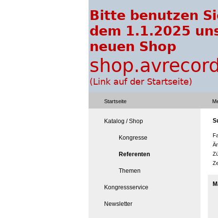
Startseite
Me
S
Katalog / Shop
Fa
Kongresse
Är
Referenten
Zü
Ze
Themen
M
Kongressservice
Newsletter