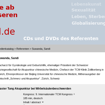
dienkatalog
>
Referenten
> Suwanda, Sandi
uwanda, Sandi
charzt für Gynäkologie und Geburtshilfe, ehemaliger Präsident der Schweizer
ztegesellschaft für Akupunktur chinesische Medizin, Chefarzt der TCM-Klinik Zollikerberg in
rich, Ehrenprofessor der Beijing Universität für chinesische Medizin, Mitherausgeber der
itschrift „Schmerz und Akupunktur“. Zürich, Schweiz
aster Tung Akupunktur bei Wirbelsäulenbeschwerden
Kongress:
9. Internationaler TCM Kongress
185 min, deutsch
Inhalt / abstract