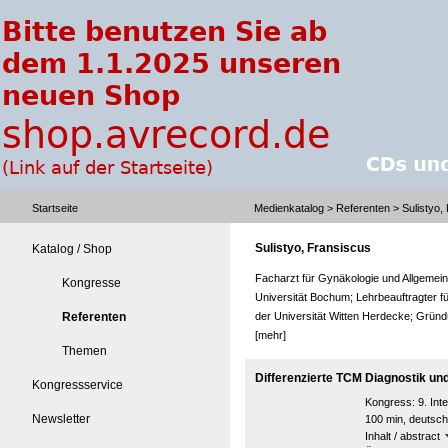
Startseite
Medienkatalog
>
Referenten
> Sulistyo,
Sulistyo, Fransiscus
Katalog / Shop
Facharzt für Gynäkologie und Allgemein
Kongresse
Universität Bochum; Lehrbeauftragter f
Referenten
der Universität Witten Herdecke; Gründ
[mehr]
Themen
Differenzierte TCM Diagnostik und 
Kongressservice
Kongress:
9. In
Newsletter
100 min, deutsch
Inhalt / abstract