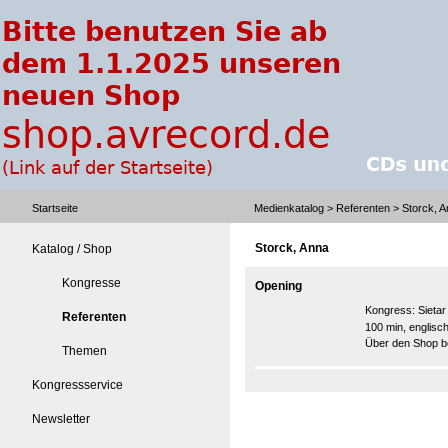
Startseite
Medienkatalog
>
Referenten
> Storck, 
Storck, Anna
Katalog / Shop
Kongresse
Opening
Kongress:
Sieta
Referenten
100 min, englisc
Über den Shop be
Themen
Kongressservice
Newsletter