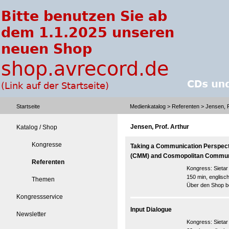
Startseite
Medienkatalog
>
Referenten
> Jensen, P
Jensen, Prof. Arthur
Katalog / Shop
Kongresse
Taking a Communication Perspec
(CMM) and Cosmopolitan Commun
Referenten
Kongress:
Sieta
150 min, englisc
Themen
Über den Shop be
Kongressservice
Input Dialogue
Newsletter
Kongress:
Sieta