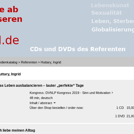
dienkatalog
>
Referenten
> Huttary, Ingrid
ttary, Ingrid
as Leben ausbalancieren – lauter „perfekte“ Tage
Kongress:
DVNLP Kongress 2019 - Sinn und Motivation
48 min, deutsch
Inhalt / abstract
Über den Shop bestellen / order now:
1 CD 15,00
1 DVD 21,00
ch liebe meinen Alltag