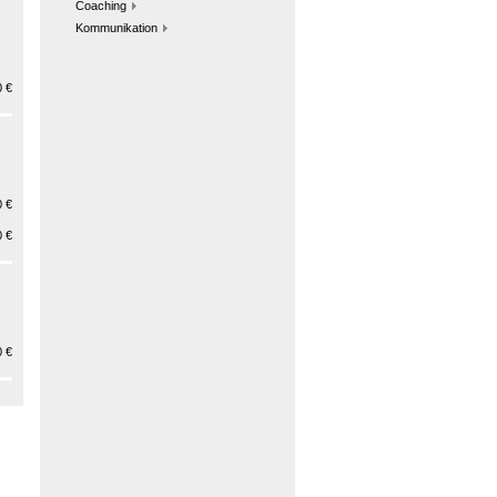
Coaching
Kommunikation
 €
 €
 €
 €