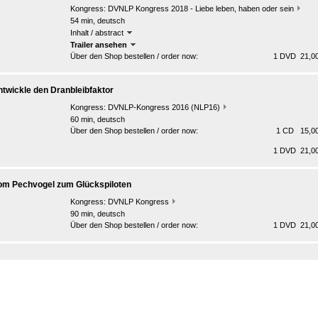
Kongress:
DVNLP Kongress 2018 - Liebe leben, haben oder sein
54 min, deutsch
Inhalt / abstract
Trailer ansehen
Über den Shop bestellen / order now:
1 DVD 21,00
ntwickle den Dranbleibfaktor
Kongress:
DVNLP-Kongress 2016 (NLP16)
60 min, deutsch
Über den Shop bestellen / order now:
1 CD 15,00
1 DVD 21,00
om Pechvogel zum Glückspiloten
Kongress:
DVNLP Kongress
90 min, deutsch
Über den Shop bestellen / order now:
1 DVD 21,00