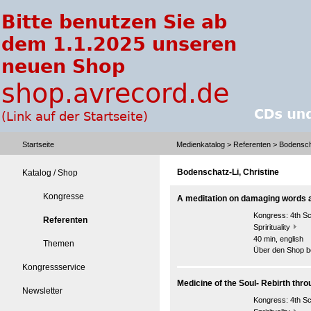
Startseite
Medienkatalog
>
Referenten
> Bodenscha
Bodenschatz-Li, Christine
Katalog / Shop
Kongresse
A meditation on damaging words a
Kongress:
4th S
Referenten
Sprirituality
40 min, english
Themen
Über den Shop be
Kongressservice
Medicine of the Soul- Rebirth thr
Newsletter
Kongress:
4th S