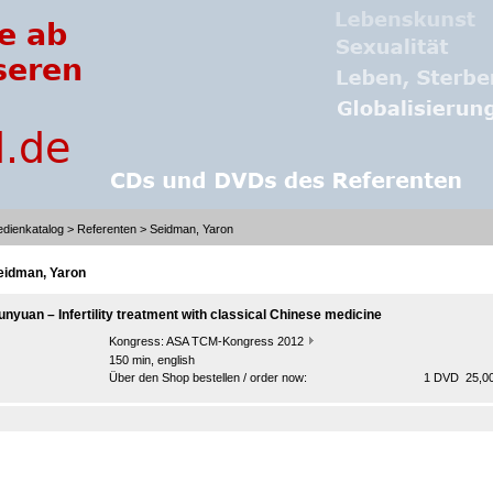
dienkatalog
>
Referenten
> Seidman, Yaron
eidman, Yaron
unyuan – Infertility treatment with classical Chinese medicine
Kongress:
ASA TCM-Kongress 2012
150 min, english
Über den Shop bestellen / order now:
1 DVD 25,00