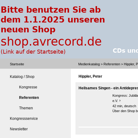
Startseite
Medienkatalog
>
Referenten
> Hippler, P
Hippler, Peter
Katalog / Shop
Kongresse
Heilsames Singen - ein Antidepr
Kongress:
Jubil
Referenten
e.V.
42 min, deutsch
Themen
Über den Shop be
Kongressservice
Newsletter