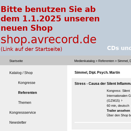
Startseite
Medienkatalog
>
Referenten
> Simmel, D
Simmel, Dipl. Psych. Martin
Katalog / Shop
Kongresse
Stress - Causa der Silent Inflamm
Kongress:
Silen
Referenten
Internationalen G
(GZM15)
Themen
60 min, deutsch
Trailer ansehen
Kongressservice
Über den Shop be
Newsletter