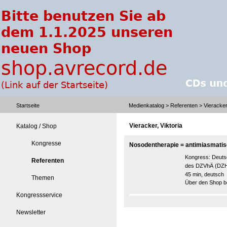
Startseite
Medienkatalog
>
Referenten
> Vieracker,
Vieracker, Viktoria
Katalog / Shop
Kongresse
Nosodentherapie = antimiasmatisc
Kongress:
Deuts
Referenten
des DZVhÄ (DZ
45 min, deutsch
Themen
Über den Shop be
Kongressservice
Newsletter