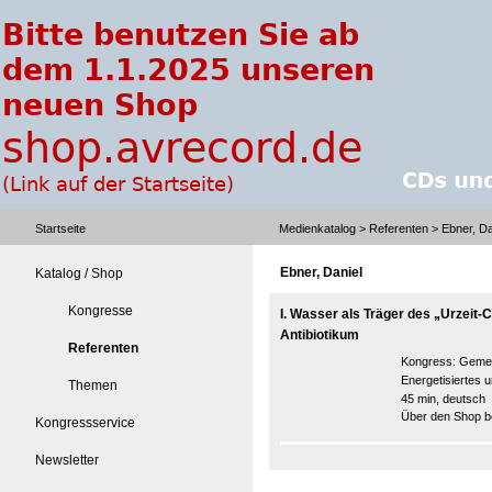
Startseite
Medienkatalog
>
Referenten
> Ebner, Da
Ebner, Daniel
Katalog / Shop
Kongresse
I. Wasser als Träger des „Urzeit-C
Antibiotikum
Referenten
Kongress:
Gemei
Energetisiertes
Themen
45 min, deutsch
Über den Shop be
Kongressservice
Newsletter