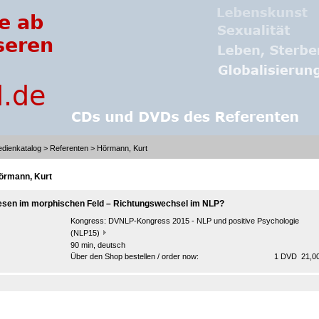
dienkatalog
>
Referenten
> Hörmann, Kurt
örmann, Kurt
esen im morphischen Feld – Richtungswechsel im NLP?
Kongress:
DVNLP-Kongress 2015 - NLP und positive Psychologie
(NLP15)
90 min, deutsch
Über den Shop bestellen / order now:
1 DVD 21,00