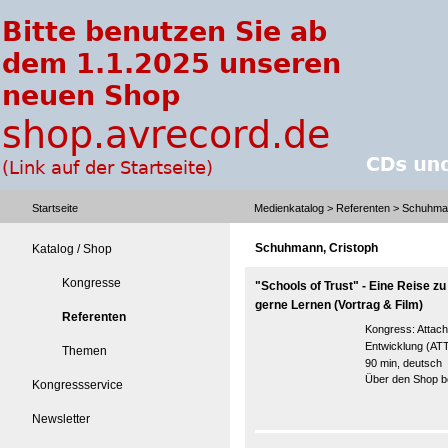
Startseite
Medienkatalog
>
Referenten
> Schuhman
Schuhmann, Cristoph
Katalog / Shop
Kongresse
"Schools of Trust" - Eine Reise z
gerne Lernen (Vortrag & Film)
Referenten
Kongress:
Attach
Entwicklung (AT
Themen
90 min, deutsch
Über den Shop be
Kongressservice
Newsletter