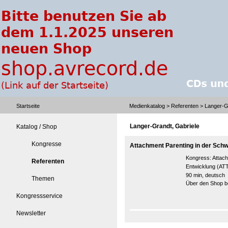
Startseite
Medienkatalog
>
Referenten
> Langer-Gr
Langer-Grandt, Gabriele
Katalog / Shop
Kongresse
Attachment Parenting in der Sch
Kongress:
Attach
Referenten
Entwicklung (AT
90 min, deutsch
Themen
Über den Shop be
Kongressservice
Newsletter